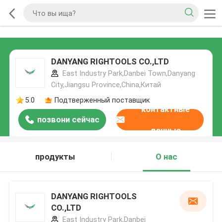
DANYANG RIGHTOOLS CO.,LTD
East Industry Park,Danbei Town,Danyang
City,Jiangsu Province,China,Китай
5.0
Подтверженный поставщик
контактные
позвони сейчас
данные
продукты
О нас
DANYANG RIGHTOOLS
CO.,LTD
East Industry Park,Danbei