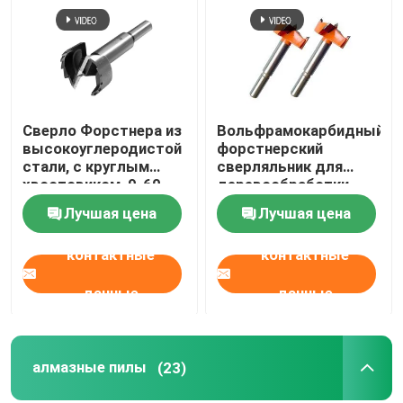
Путешествие фабрики
Проверка качества
Сверло Форстнера из
Вольфрамокарбидный
высокоуглеродистой
форстнерский
Свяжитесь мы
стали, с круглым
сверляльник для
хвостовиком, 9-60
деревообработки
мм
Лучшая цена
Лучшая цена
Новости
контактные
контактные
Спросите цитату
данные
данные
буровые наконечники хсс
алмазные пилы
(23)
Кирпичный Drill Bit