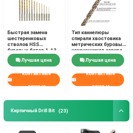
Быстрая замена
Тип каннелюры
шестеренковых
спирали хвостовика
стволов HSS
метрических буровых
буровых битов 1-13
наконечников извива
мм для металла
ХСС стали кобальта
Лучшая цена
Лучшая цена
М35 прямой
контактные
контактные
данные
данные
Кирпичный Drill Bit
(23)