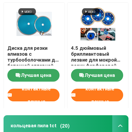
деревянные сверла
алмазные пилы
Диска для резки
4.5 дюймовый
кольцевая пила tct
алмазов с
бриллиантовый
турбооболочками для
лезвие для мокрой
бетонной сплавной
резки фарфоровой
комплект бурового наконечника
стали
плитки
Лучшая цена
Лучшая цена
контактные
контактные
Кольцевая пила металла Би
данные
данные
Кольцевая пила для Воодворкинг
кольцевая пила tct
(20)
кольцевая пила hss