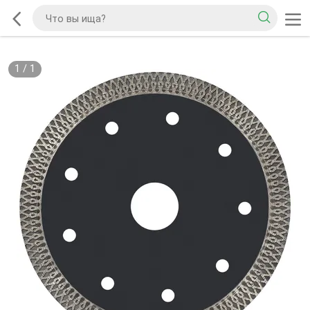
1
/
1