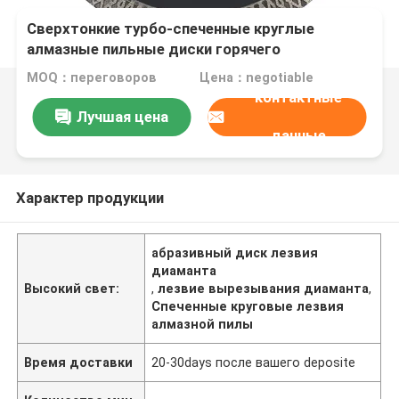
Сверхтонкие турбо-спеченные круглые
алмазные пильные диски горячего
прессования
MOQ：переговоров
Цена：negotiable
контактные
Лучшая цена
данные
Характер продукции
абразивный диск лезвия
диаманта
Высокий свет:
,
лезвие вырезывания диаманта
,
Спеченные круговые лезвия
алмазной пилы
Время доставки
20-30days после вашего deposite