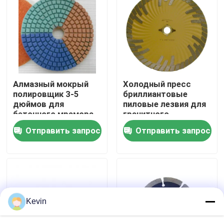
Путешествие фабрики
Проверка качества
Алмазный мокрый
Холодный пресс
Свяжитесь мы
полировщик 3-5
бриллиантовые
дюймов для
пиловые лезвия для
бетонного мрамора
гранитного
Новости
бетонного мрамора
Отправить запрос
Отправить запрос
Спросите цитату
буровые наконечники хсс
Kevin
Кирпичный Drill Bit