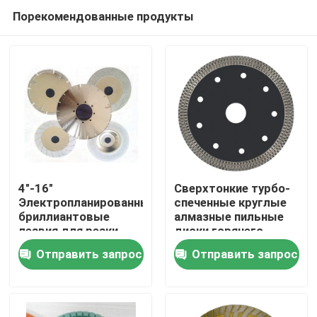
Порекомендованные продукты
4"-16"
Сверхтонкие турбо-
Электропланированные
спеченные круглые
бриллиантовые
алмазные пильные
Дом
лезвия для резки
диски горячего
стекла / плитки /
прессования
Отправить запрос
Отправить запрос
мрамора
Продукты
О нас