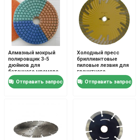
Путешествие фабрики
Проверка качества
Алмазный мокрый
Холодный пресс
Свяжитесь мы
полировщик 3-5
бриллиантовые
дюймов для
пиловые лезвия для
бетонного мрамора
гранитного
Новости
бетонного мрамора
Отправить запрос
Отправить запрос
Спросите цитату
буровые наконечники хсс
Кирпичный Drill Bit