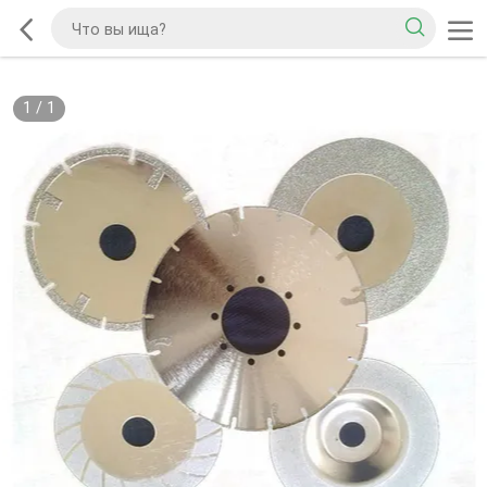
1
/
1