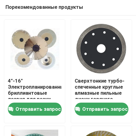
Порекомендованные продукты
4"-16"
Сверхтонкие турбо-
Электропланированные
спеченные круглые
бриллиантовые
алмазные пильные
Дом
лезвия для резки
диски горячего
стекла / плитки /
прессования
Отправить запрос
Отправить запрос
мрамора
Продукты
О нас