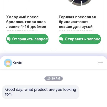
деревянные сверла
Холодный пресс
Горячая прессовая
бриллиантовая пила
бриллиантовая
лезвие 4-16 дюймов
лезвие для сухой
алмазные пилы
для сухой резки
резки мраморной
плитки фарфора
Отправить запрос
Отправить запрос
кольцевая пила tct
комплект бурового наконечника
Главная страница
Карта сайта
Kevin
контактные данные
Desktop Site
Карта сайта
Privacy Policy
Кольцевая пила металла Би
10:19 PM
Кольцевая пила для Воодворкинг
Good day, what product are you looking 
Качество
буровые наконечники хсс
Китайская
for?
фабрика.Copyright © 2026 DANYANG
RIGHTOOLS CO.,LTD. All Rights Reserved.
кольцевая пила hss