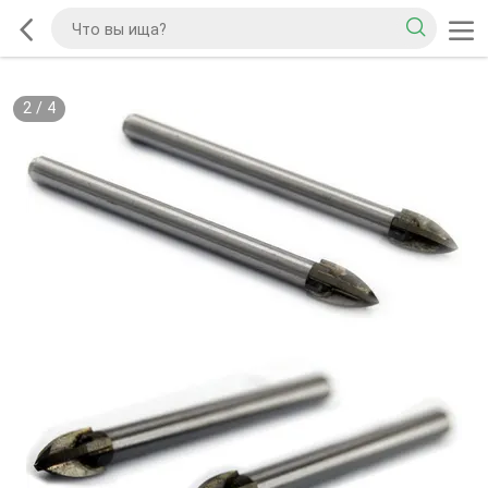
2
/
4