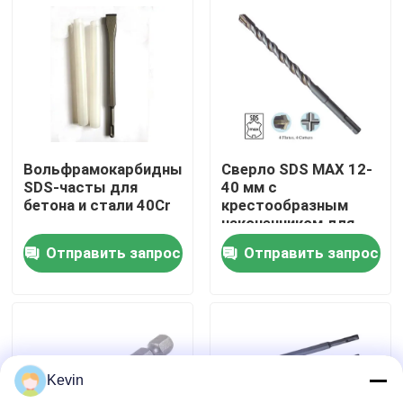
Путешествие фабрики
Проверка качества
Свяжитесь мы
Вольфрамокарбидные
Сверло SDS MAX 12-
SDS-часты для
40 мм с
бетона и стали 40Cr
крестообразным
Новости
наконечником для
бетона
Отправить запрос
Отправить запрос
Спросите цитату
буровые наконечники хсс
Kevin
Кирпичный Drill Bit