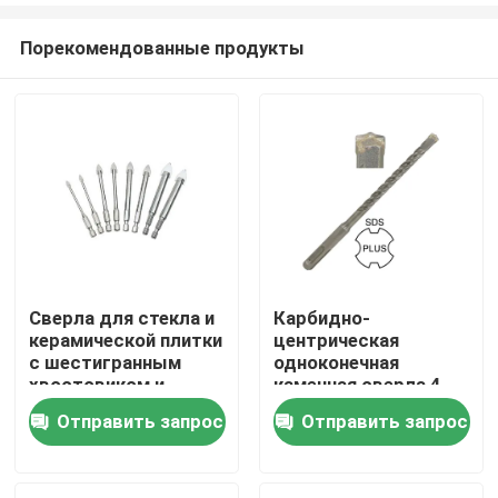
Порекомендованные продукты
Сверла для стекла и
Карбидно-
керамической плитки
центрическая
Дом
с шестигранным
одноконечная
хвостовиком и
каменная сверла 4
прямым
флейты
Отправить запрос
Отправить запрос
Продукты
наконечником 1/4"
О нас