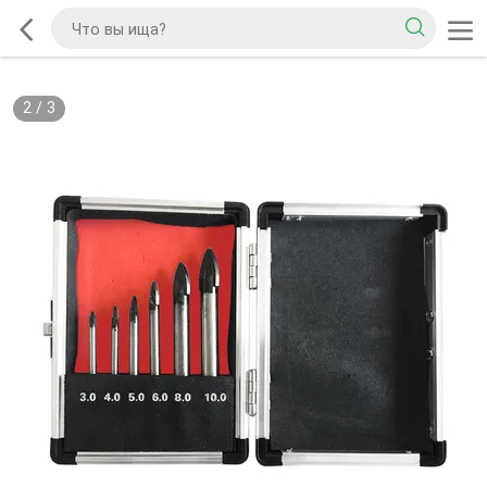
2
/
3