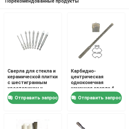
Порекомендованные продукты
Сверла для стекла и
Карбидно-
керамической плитки
центрическая
с шестигранным
одноконечная
хвостовиком и
каменная сверла 4
Дом
прямым
флейты
Отправить запрос
Отправить запрос
наконечником 1/4"
Продукты
О нас