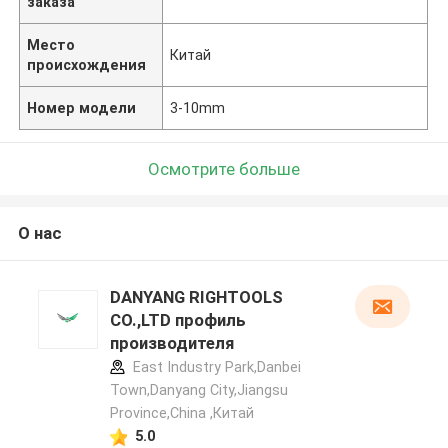
заказа
Место
Китай
происхождения
Номер модели
3-10mm
Осмотрите больше
О нас
DANYANG RIGHTOOLS
CO.,LTD профиль
производителя
East Industry Park,Danbei
Town,Danyang City,Jiangsu
Province,China ,Китай
5.0