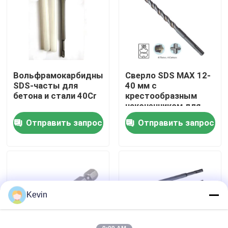
Путешествие фабрики
Проверка качества
Вольфрамокарбидные
Сверло SDS MAX 12-
SDS-часты для
40 мм с
Свяжитесь мы
бетона и стали 40Cr
крестообразным
наконечником для
бетона
Отправить запрос
Отправить запрос
Новости
Спросите цитату
буровые наконечники хсс
Kevin
Кирпичный Drill Bit