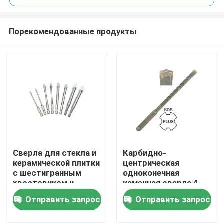
Порекомендованные продукты
Сверла для стекла и
Карбидно-
Дом
керамической плитки
центрическая
с шестигранным
одноконечная
хвостовиком и
каменная сверла 4
Продукты
прямым
флейты
Отправить запрос
Отправить запрос
наконечником 1/4"
О нас