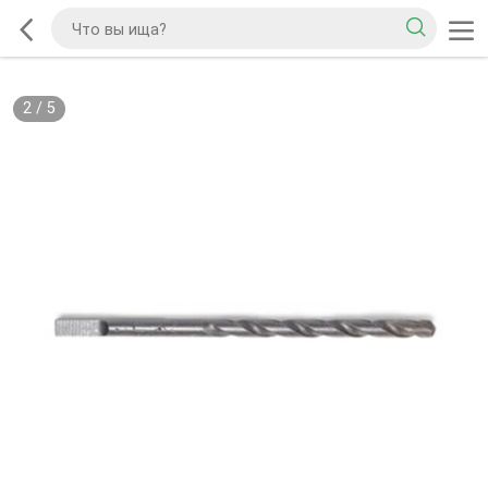
2
/
5