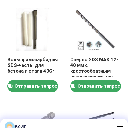
Путешествие фабрики
Проверка качества
Свяжитесь мы
Вольфрамокарбидные
Сверло SDS MAX 12-
SDS-часты для
40 мм с
Новости
бетона и стали 40Cr
крестообразным
наконечником для
бетона
Отправить запрос
Отправить запрос
Спросите цитату
буровые наконечники хсс
Кирпичный Drill Bit
Kevin