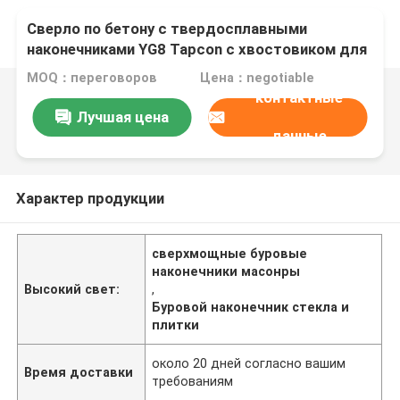
Сверло по бетону с твердосплавными
наконечниками YG8 Tapcon с хвостовиком для
бетона
MOQ：переговоров
Цена：negotiable
контактные
Лучшая цена
данные
Характер продукции
сверхмощные буровые
наконечники масонры
Высокий свет:
,
Буровой наконечник стекла и
плитки
около 20 дней согласно вашим
Время доставки
требованиям