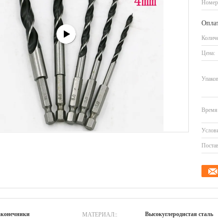
Номер
Оплат
Количе
Цена:
Упаков
Время 
Услови
Постав
МАТЕРИАЛ::
аконечники
Высокуглеродистая сталь