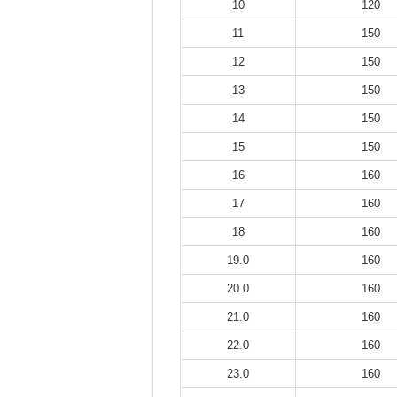
10
120
11
150
12
150
13
150
14
150
15
150
16
160
17
160
18
160
19.0
160
20.0
160
21.0
160
22.0
160
23.0
160