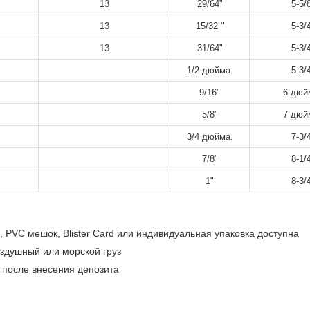
13
29/64"
5-5/
13
15/32 "
5-3/
13
31/64"
5-3/
1/2 дюйма.
5-3/
9/16"
6 дюй
5/8"
7 дюй
3/4 дюйма.
7-3/
7/8"
8-1/
1"
8-3/
 PVC мешок, Blister Card или индивидуальная упаковка доступна
оздушный или морской груз
 после внесения депозита