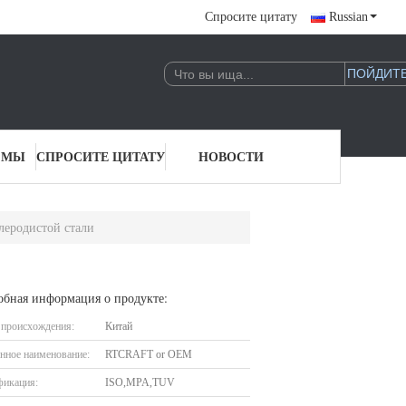
Спросите цитату
Russian
 МЫ
СПРОСИТЕ ЦИТАТУ
НОВОСТИ
леродистой стали
обная информация о продукте:
 происхождения:
Китай
нное наименование:
RTCRAFT or OEM
фикация:
ISO,MPA,TUV