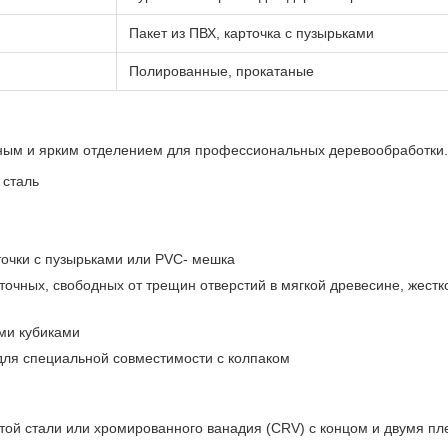
Пакет из ПВХ, карточка с пузырьками
Полированные, прокатаные
рным и ярким отделением для профессиональных деревообработки.
 сталь
точки с пузырьками или PVC- мешка
очных, свободных от трещин отверстий в мягкой древесине, жестк
ыми кубиками
 для специальной совместимости с колпаком
стой стали или хромированного ванадия (CRV) с концом и двумя