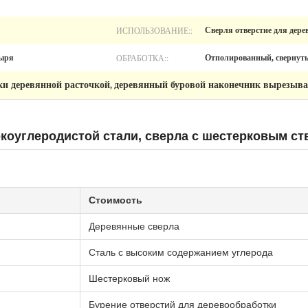
ИСПОЛЬЗОВАНИЕ::
Сверля отверстие для дере
ОБРАБОТКА::
дыря
Отполированный, свернут
ки деревянной расточкой
деревянный буровой наконечник вырезыв
,
коуглеродистой стали, сверла с шестерковым с
Стоимость
Деревянные сверла
Сталь с высоким содержанием углерода
Шестерковый нож
Бурение отверстий для деревообработки