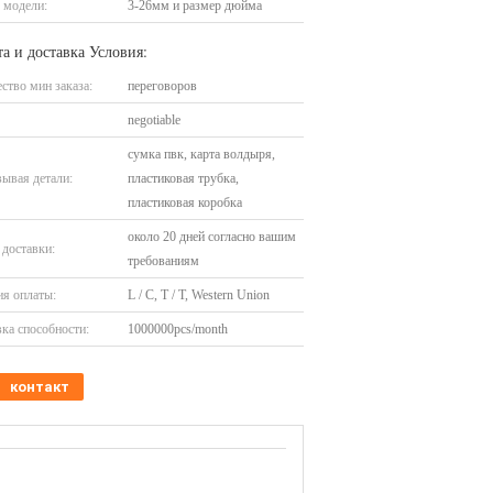
 модели:
3-26мм и размер дюйма
а и доставка Условия:
ство мин заказа:
переговоров
negotiable
сумка пвк, карта волдыря,
ывая детали:
пластиковая трубка,
пластиковая коробка
около 20 дней согласно вашим
доставки:
требованиям
я оплаты:
L / C, T / T, Western Union
ка способности:
1000000pcs/month
контакт