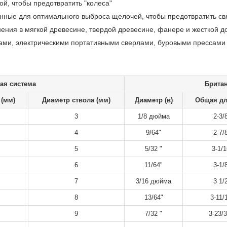
ой, чтобы предотвратить "колеса"
ные для оптимального выброса щелочей, чтобы предотвратить св
ения в мягкой древесине, твердой древесине, фанере и жесткой д
ми, электрическими портативными сверлами, буровыми прессами 
ая система
Британ
 (мм)
Диаметр ствола (мм)
Диаметр (в)
Общая дл
3
1/8 дюйма
2-3/
4
9/64"
2-7/
5
5/32 "
3-1/1
6
11/64"
3-1/
7
3/16 дюйма
3 1/
8
13/64"
3-11/
9
7/32 "
3-23/3