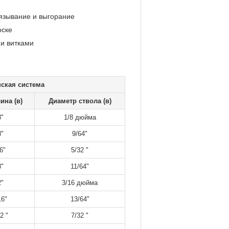
язывание и выгорание
оске
и витками
ская система
ина (в)
Диаметр ствола (в)
8"
1/8 дюйма
8"
9/64"
6"
5/32 "
8"
11/64"
2"
3/16 дюйма
16"
13/64"
2 "
7/32 "