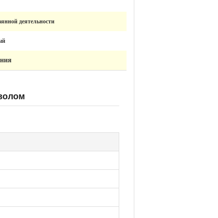
вянной деятельности
ый
ания
тволом