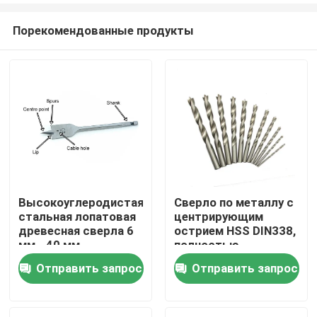
Порекомендованные продукты
Высокоуглеродистая
Сверло по металлу с
стальная лопатовая
центрирующим
Дом
древесная сверла 6
острием HSS DIN338,
мм - 40 мм
полностью
шлифованное, с
Отправить запрос
Отправить запрос
Продукты
яркой поверхностью
О нас