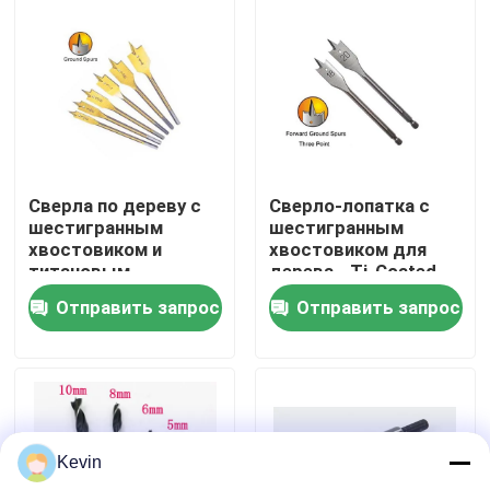
Путешествие фабрики
Проверка качества
Свяжитесь мы
Сверла по дереву с
Сверло-лопатка с
шестигранным
шестигранным
хвостовиком и
хвостовиком для
Новости
титановым
дерева - Ti-Coated,
покрытием,
стандарт DIN
Отправить запрос
Отправить запрос
стандарт DIN, 6-40
мм
Спросите цитату
буровые наконечники хсс
Kevin
Кирпичный Drill Bit