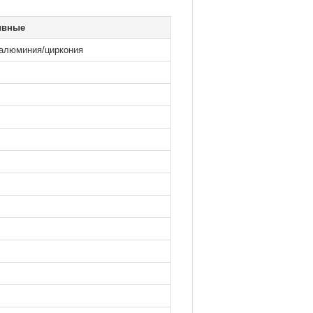
ивные
алюминия/циркония