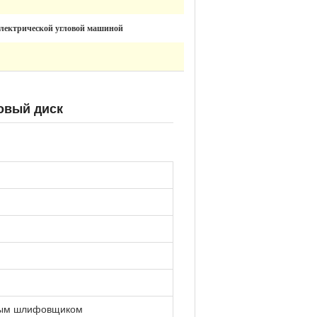
 электрической угловой машиной
ковый диск
овым шлифовщиком