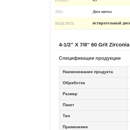
РАЗМЕР::
4,5"
ТИП::
Диск щитка
ВЫДЕЛИТЬ:
истирательный дис
4-1/2" X 7/8" 60 Grit Zirc
Спецификации продукции
Наименование продукта
Обработка
Размер
Пакет
Тип
Применение