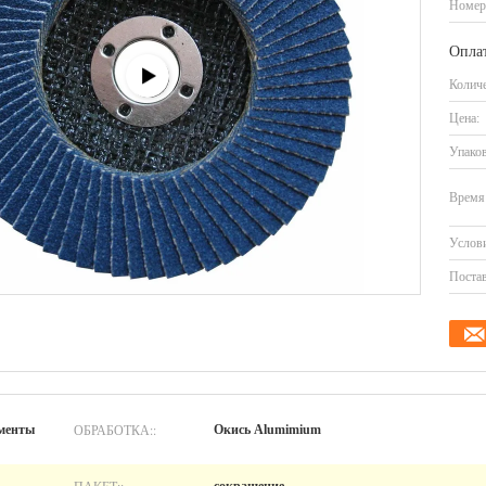
Номер
Оплат
Количе
Цена:
Упаков
Время 
Услови
Постав
ОБРАБОТКА::
менты
Окись Alumimium