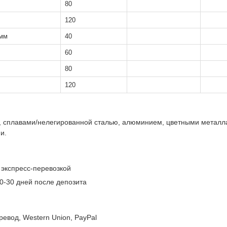
80
120
 мм
40
60
80
120
 сплавами/нелегированной сталью, алюминием, цветными металла
и.
 экспресс-перевозкой
0-30 дней после депозита
евод, Western Union, PayPal