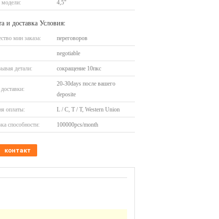
 модели:
4,5"
а и доставка Условия:
ство мин заказа:
переговоров
negotiable
ывая детали:
сокращение 10пкс
20-30days после вашего
доставки:
deposite
я оплаты:
L / C, T / T, Western Union
ка способности:
100000pcs/month
контакт