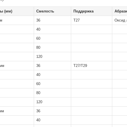
ы (мм)
Смелость
Поддержка
Абраз
мм
36
T27
Оксид 
40
60
80
120
 мм
36
T27/T29
40
60
80
120
 мм
36
40