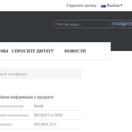
Спросите цитату
Russian
 МЫ
СПРОСИТЕ ЦИТАТУ
НОВОСТИ
ловой шлифовки
обная информация о продукте:
 происхождения:
Китай
нное наименование:
RTCRAFT or OEM
фикация:
ISO,MPA,TUV