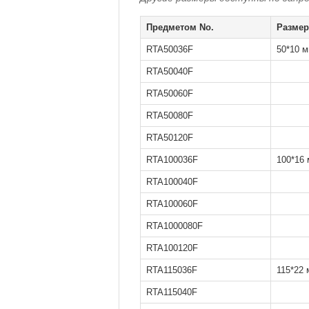
Предметом No.
Размер
RTA50036F
50*10 
RTA50040F
RTA50060F
RTA50080F
RTA50120F
RTA100036F
100*16
RTA100040F
RTA100060F
RTA1000080F
RTA100120F
RTA115036F
115*22
RTA115040F