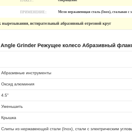
ПАКЕТ::
сокращение
ПРИМЕНЕНИЕ::
Меля нержавеющая сталь (Inox), стальная с
к вырезывания
истирательный абразивный отрезной круг
,
onia Angle Grinder Режущее колесо Абразивный фла
Абразивные инструменты
Оксид алюминия
4.5"
Уменьшить
Крышка
Слипы из нержавеющей стали (Inox), стали с электрическим угл