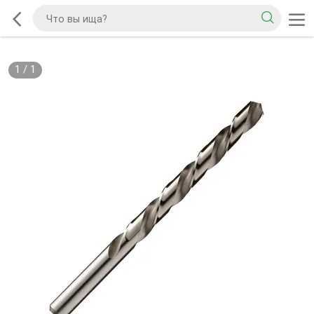
1
/
1