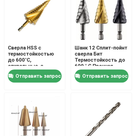
Сверла HSS с
Шанк 12 Сплит-пойнт
термостойкостью
сверла Бит
до 600°C,
Термостойкость до
спиральные, с
600 ° C Прочная
титановым
конструкция для
Отправить запрос
Отправить запрос
покрытием, буровые
долгосрочных
инструменты,
промышленных
подходящие для
применений
Дом
металла, дерева,
пластика
Продукты
О нас