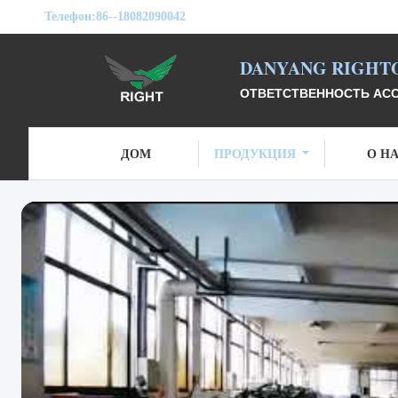
Телефон:
86--18082090042
DANYANG RIGHTO
ОТВЕТСТВЕННОСТЬ АСС
ДОМ
ПРОДУКЦИЯ
О Н