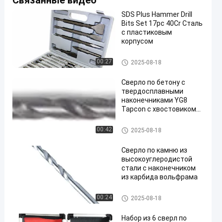
Связанные видео
SDS Plus Hammer Drill
Bits Set 17pc 40Cr Сталь
с пластиковым
корпусом
Кирпичный Drill Bit
00:27
2025-08-18
Сверло по бетону с
твердосплавными
наконечниками YG8
Tapcon с хвостовиком
для бетона
Кирпичный Drill Bit
00:42
2025-08-18
Сверло по камню из
высокоуглеродистой
стали с наконечником
из карбида вольфрама
Кирпичный Drill Bit
00:24
2025-08-18
Набор из 6 сверл по