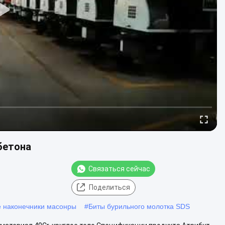
бетона
Связаться сейчас
Поделиться
 наконечники масонры
#
Биты бурильного молотка SDS