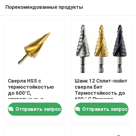
Порекомендованные продукты
Сверла HSS с
Шанк 12 Сплит-пойнт
термостойкостью
сверла Бит
до 600°C,
Термостойкость до
Дом
спиральные, с
600 ° C Прочная
титановым
конструкция для
Отправить запрос
Отправить запрос
покрытием, буровые
долгосрочных
Продукты
инструменты,
промышленных
подходящие для
применений
металла, дерева,
О нас
пластика