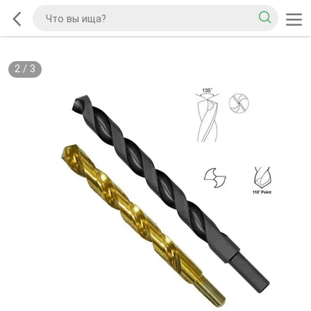
2
/
3