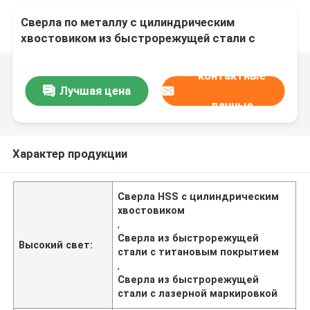
Сверла по металлу с цилиндрическим
хвостовиком из быстрорежущей стали с
титановым покрытием, с клеймом или
лазерной маркировкой, предназначенные для
контактные
получения точных и чистых отверстий
Лучшая цена
данные
Характер продукции
Сверла HSS с цилиндрическим
хвостовиком
,
Сверла из быстрорежущей
Высокий свет:
стали с титановым покрытием
,
Сверла из быстрорежущей
стали с лазерной маркировкой