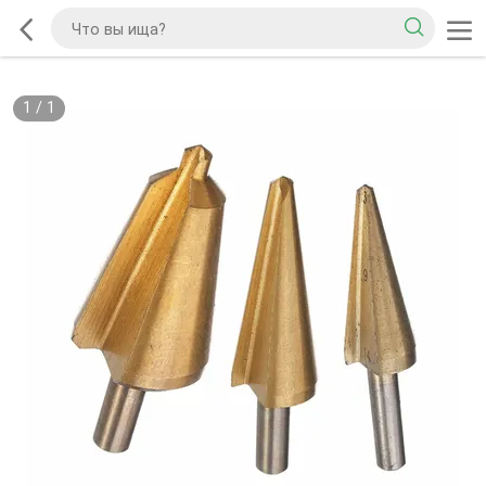
1
/
1