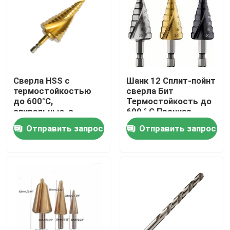
Сверла HSS с
Шанк 12 Сплит-пойнт
термостойкостью
сверла Бит
до 600°C,
Термостойкость до
спиральные, с
600 ° C Прочная
титановым
конструкция для
Отправить запрос
Отправить запрос
покрытием, буровые
долгосрочных
инструменты,
промышленных
подходящие для
применений
Дом
металла, дерева,
пластика
Продукты
О нас