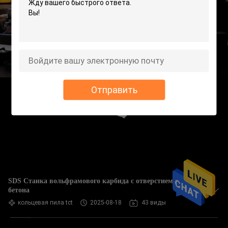
Отправить
SDS Станка вольфрамового карбида с отверстием для
бетона
кольцевая пила tct
2025-08-18
43 виды