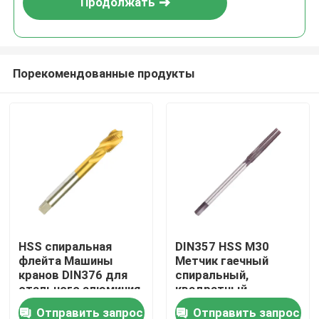
Продолжать
Порекомендованные продукты
Дом
HSS спиральная
DIN357 HSS M30
флейта Машины
Метчик гаечный
Продукты
кранов DIN376 для
спиральный,
стального алюминия
квадратный
хвостовик
Отправить запрос
Отправить запрос
О нас