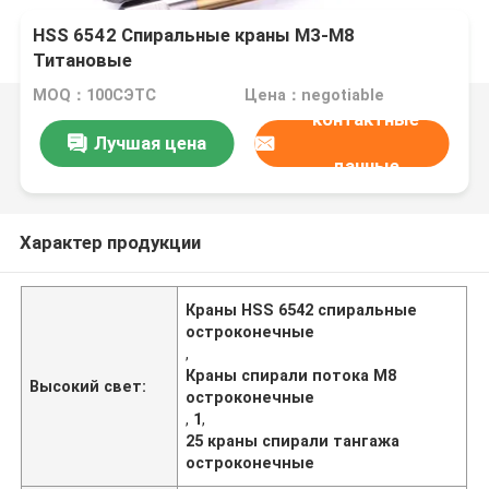
HSS 6542 Спиральные краны M3-M8
Титановые
MOQ：100СЭТС
Цена：negotiable
контактные
Лучшая цена
данные
Характер продукции
Краны HSS 6542 спиральные
остроконечные
,
Краны спирали потока M8
Высокий свет:
остроконечные
,
1
,
25 краны спирали тангажа
остроконечные