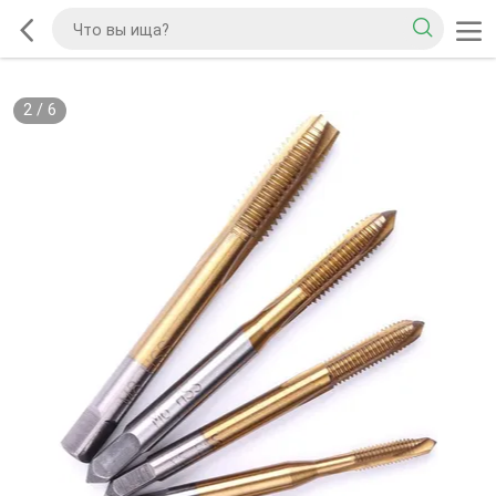
2
/
6