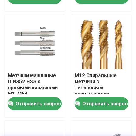
Путешествие фабрики
Проверка качества
Свяжитесь мы
Новости
Метчики машинные
М12 Спиральные
DIN352 HSS с
метчики с
прямыми канавками
титановым
M1-M64,
покрытием из
Спросите цитату
легированная сталь
быстрорежущей
Отправить запрос
Отправить запрос
стали (HSS) DIN371
буровые наконечники хсс
Кирпичный Drill Bit